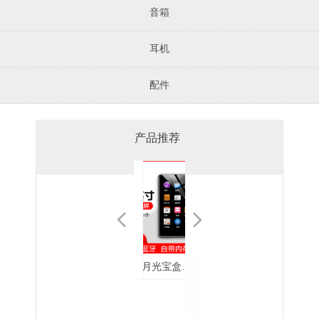
音箱
耳机
配件
产品推荐
넳
넲
月光宝盒
mp4随身听
月光宝盒
月光宝盒无
月光宝盒
月光宝盒 Y5
月光宝盒 Y3
月光宝盒
月光宝盒耳
月光宝耳机
月光宝盒耳
月光宝盒耳
月光宝盒直
月光宝盒便
月光宝盒
月光宝盒
Free Pods 白
学生学习英
mp3播放器
损音乐播放
EP2688 双动
全金属入耳
通用立体声
MP3播放器
机EP2526
EP2535
机
机EP2568
插式MP3
携无损音乐
A9MP5播放
mp4大屏触
色真无线蓝
语听读神器
蓝牙mp4无
器F130
圈耳机
式耳机
入耳式耳机
F109
EP2526PLUS
JD21
播放器Z6
器蓝牙外放
摸款蓝牙版