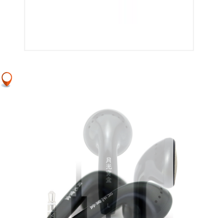
牙耳机适用
听力听歌
损音乐A3
音乐播放器
随身听A6
于苹果
mp3播放器
iphone7/8/X
A5
Air运动双耳
入耳式华为
小米手机耳
机